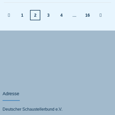
1
2
3
4
…
16
Adresse
Deutscher Schaustellerbund e.V.