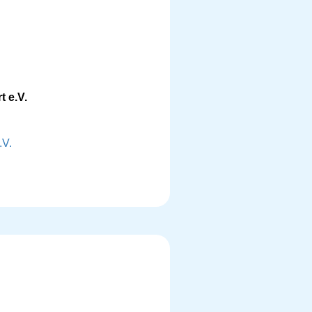
 e.V.
.V.