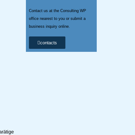
Contact us at the Consulting WP
office nearest to you or submit a
business inquiry online.
contacts
arätige