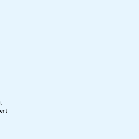
t
ent