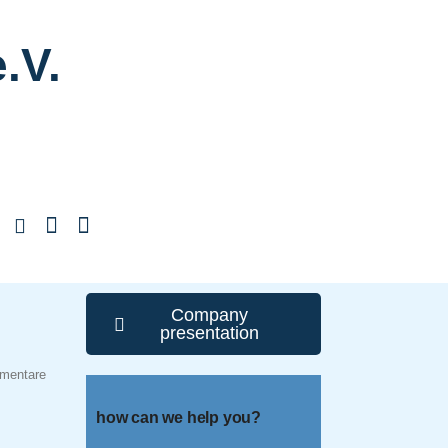
.V.
Company
presentation
mentare
how can we help you?