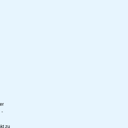
er
 -
kt zu