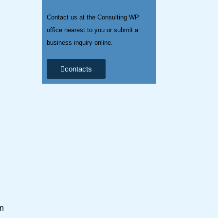
Contact us at the Consulting WP
office nearest to you or submit a
business inquiry online.
contacts
en