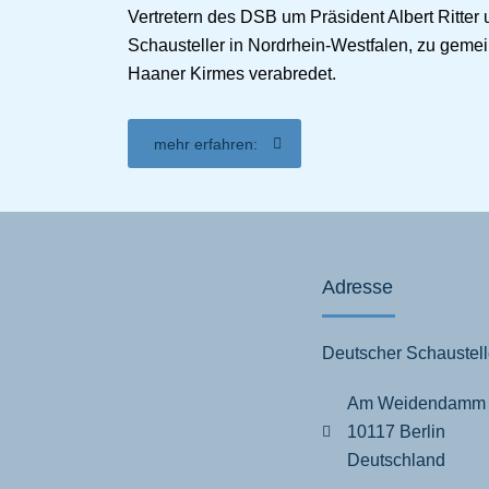
Vertretern des DSB um Präsident Albert Ritter
Schausteller in Nordrhein-Westfalen, zu geme
Haaner Kirmes verabredet.
mehr erfahren:
Adresse
Deutscher Schaustell
Am Weidendamm
10117 Berlin
Deutschland