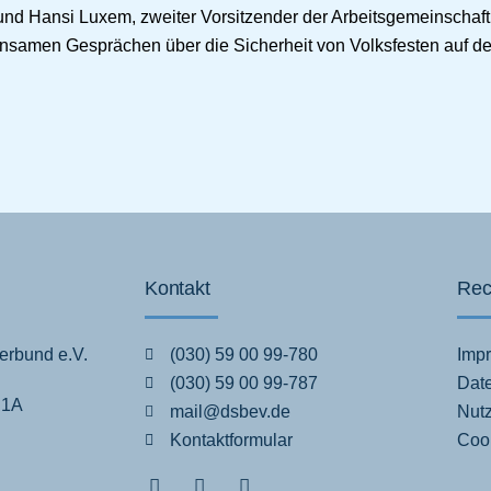
 und Hansi Luxem, zweiter Vorsitzender der Arbeitsgemeinschaft
insamen Gesprächen über die Sicherheit von Volksfesten auf de
Kontakt
Rec
erbund e.V.
(030) 59 00 99-780
Imp
(030) 59 00 99-787
Dat
 1A
mail@dsbev.de
Nut
Kontaktformular
Cook