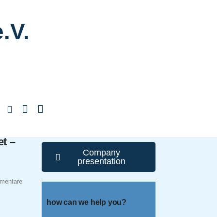
.V.
t –
Company
presentation
mentare
how can we help you?