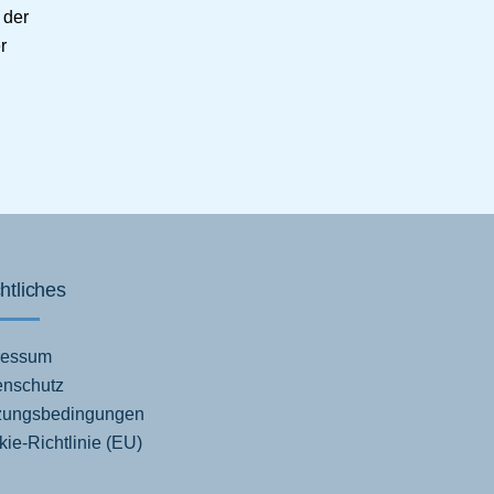
 der
r
htliches
ressum
enschutz
zungsbedingungen
ie-Richtlinie (EU)