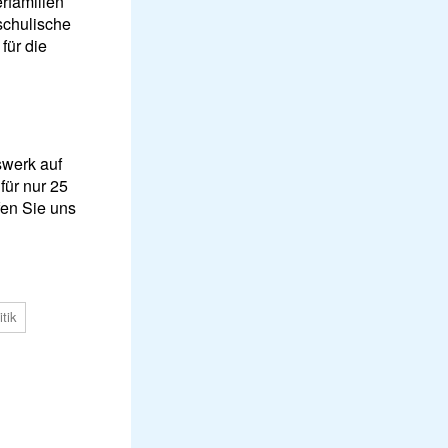
rfamilien
 schulische
für die
swerk auf
für nur 25
fen Sie uns
itik