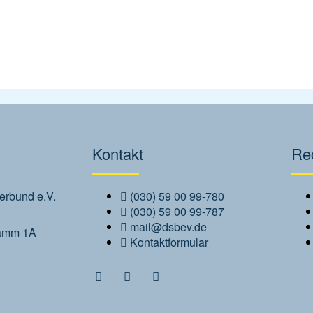
Kontakt
Rec
erbund e.V.
(030) 59 00 99-780
(030) 59 00 99-787
mail@dsbev.de
amm 1A
Kontaktformular