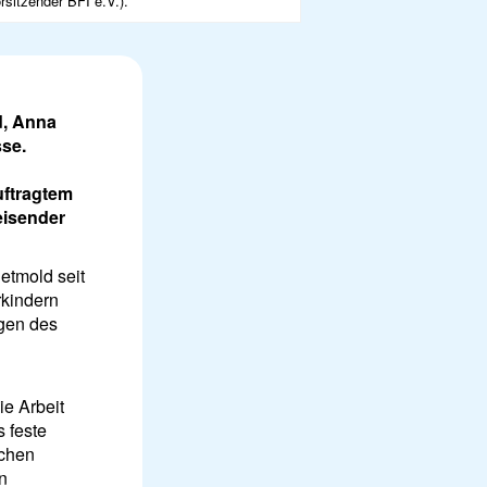
rsitzender BFI e.V.).
d, Anna
sse.
uftragtem
eisender
etmold seit
rkindern
ngen des
ie Arbeit
s feste
schen
n