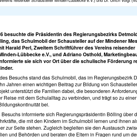
Vereins reisender Schausteller Minden-Lübbecke e.V.) und Dr. Ulrich Voigt (Vo
26 besuchte die Präsidentin des Regierungsbezirks Detmol
ling, das Schulmobil der Schausteller auf der Mindener Me
 Harald Perl, Zweitem Schriftführer des Vereins reisender
 Minden-Lübbecke e.V., und Adriano Osthold, Marketingbea
informierte sie sich vor Ort über die schulische Förderung r
inder.
t des Besuchs stand das Schulmobil, das im Regierungsbezirk D
ehn Jahren einen wichtigen Beitrag zur Bildung von Schaustelle
rojekt unterstützt die Familien dabei, die besonderen Anforderu
r Reise mit dem Schulalltag zu verbinden, und trägt so zu einer
Bildungskontinuität bei.
Besuchs informierte sich Regierungspräsidentin Bölling über d
hrkräfte, die mit den Kindern im Schulmobil lernen und ihnen al
r zur Seite stehen. Zugleich begleiten sie den Austausch zwi
lien und Behörden und beraten die Eltern in Fragen rund um de