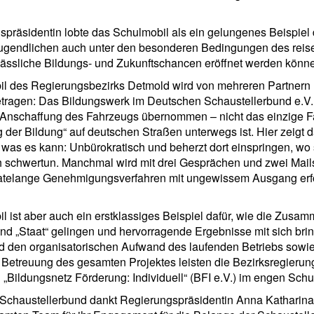
präsidentin lobte das Schulmobil als ein gelungenes Beispiel 
ugendlichen auch unter den besonderen Bedingungen des rei
ässliche Bildungs- und Zukunftschancen eröffnet werden könn
l des Regierungsbezirks Detmold wird von mehreren Partnern
ragen: Das Bildungswerk im Deutschen Schaustellerbund e.V. 
e Anschaffung des Fahrzeugs übernommen – nicht das einzige F
g der Bildung“ auf deutschen Straßen unterwegs ist. Hier zeigt 
was es kann: Unbürokratisch und beherzt dort einspringen, wo 
h schwertun. Manchmal wird mit drei Gesprächen und zwei Mails
telange Genehmigungsverfahren mit ungewissem Ausgang erfo
 ist aber auch ein erstklassiges Beispiel dafür, wie die Zusam
nd „Staat“ gelingen und hervorragende Ergebnisse mit sich bri
d den organisatorischen Aufwand des laufenden Betriebs sowie
Betreuung des gesamten Projektes leisten die Bezirksregieru
 „Bildungsnetz Förderung: Individuell“ (BFI e.V.) im engen Schu
Schaustellerbund dankt Regierungspräsidentin Anna Katharina