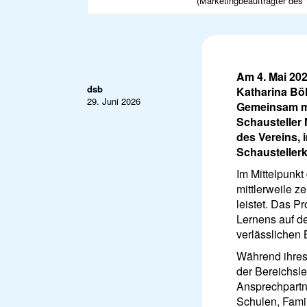
(Marketingbeauftragter des 
Am 4. Mai 20
dsb
Katharina Böl
29. Juni 2026
Gemeinsam mit
Schausteller
des Vereins, 
Schaustellerk
Im Mittelpunk
mittlerweile z
leistet. Das P
Lernens auf de
verlässlichen 
Während ihres 
der Bereichsle
Ansprechpartne
Schulen, Fami