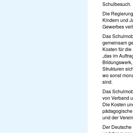
Schulbesuch.
Die Regierungs
Kindern und J
Gewerbes verl
Das Schulmobi
gemeinsam get
Kosten für di
„das im Auftra
Bildungswerk, 
Strukturen sic
wo sonst mona
sind.
Das Schulmobil
von Verband u
Die Kosten un
pädagogische 
und der Verein
Der Deutsche 