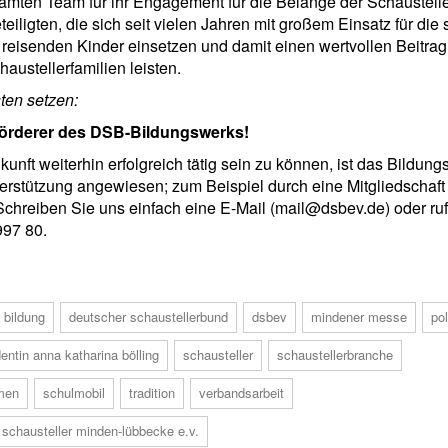
amten Team für ihr Engagement für die Belange der Schaustelle
teiligten, die sich seit vielen Jahren mit großem Einsatz für die
reisenden Kinder einsetzen und damit einen wertvollen Beitrag 
haustellerfamilien leisten.
sten setzen:
örderer des DSB-Bildungswerks!
unft weiterhin erfolgreich tätig sein zu können, ist das Bildung
terstützung angewiesen; zum Beispiel durch eine Mitgliedschaft 
Schreiben Sie uns einfach eine E-Mail (mail@dsbev.de) oder ru
997 80.
bildung
deutscher schaustellerbund
dsbev
mindener messe
pol
entin anna katharina bölling
schausteller
schaustellerbranche
men
schulmobil
tradition
verbandsarbeit
 schausteller minden-lübbecke e.v.