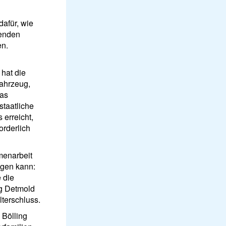
dafür, wie
senden
en.
hat die
ahrzeug,
das
staatliche
 erreicht,
rderlich
menarbeit
ngen kann:
 die
ng Detmold
lterschluss.
 Bölling