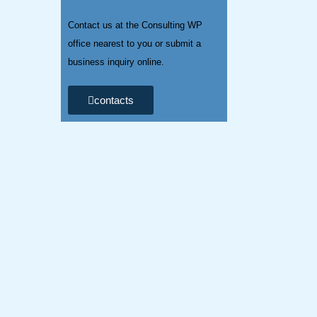
Contact us at the Consulting WP
office nearest to you or submit a
business inquiry online.
contacts