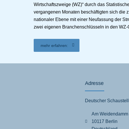
Wirtschaftszweige (WZ)“ durch das Statistische
vergangenen Monaten beschäftigten sich die zu
nationaler Ebene mit einer Neufassung der St
zwei eigenen Branchenschlüsseln in den WZ-C
mehr erfahren:
Adresse
Deutscher Schaustell
Am Weidendamm
10117 Berlin
Deutschland