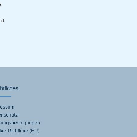
en
it
htliches
ressum
enschutz
zungsbedingungen
ie-Richtlinie (EU)