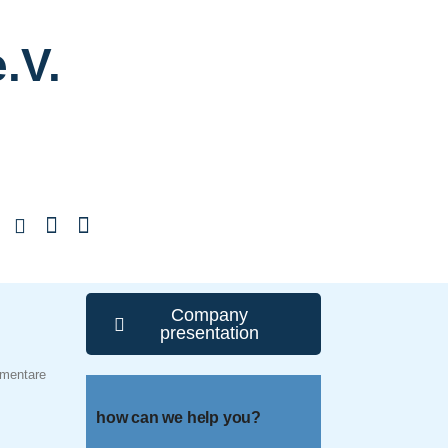
.V.
Company
presentation
mentare
how can we help you?