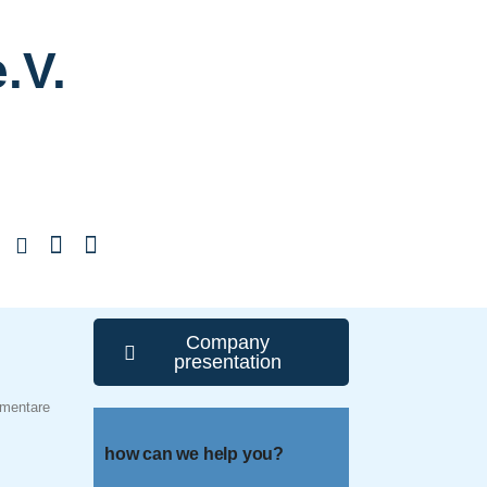
.V.
Company
presentation
mentare
how can we help you?