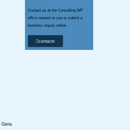
Contact us at the Consulting WP
office nearest to you or submit a
business inquiry online.
contacts
n Gera.