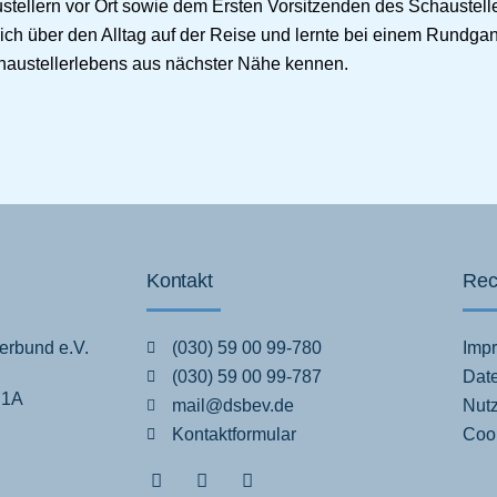
stellern vor Ort sowie dem Ersten Vorsitzenden des Schaustell
sich über den Alltag auf der Reise und lernte bei einem Rundga
haustellerlebens aus nächster Nähe kennen.
Kontakt
Rec
erbund e.V.
(030) 59 00 99-780
Imp
(030) 59 00 99-787
Dat
 1A
mail@dsbev.de
Nut
Kontaktformular
Cook