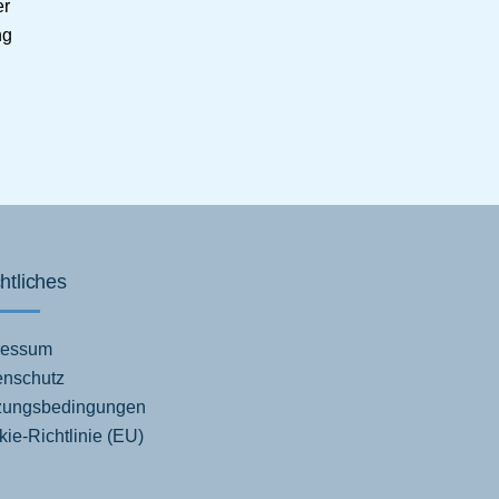
er
ng
htliches
ressum
enschutz
zungsbedingungen
ie-Richtlinie (EU)