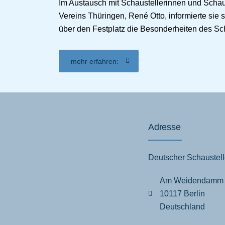
Im Austausch mit Schaustellerinnen und Schau
Vereins Thüringen, René Otto, informierte sie 
über den Festplatz die Besonderheiten des Sc
mehr erfahren:
Adresse
Deutscher Schaustell
Am Weidendamm
10117 Berlin
Deutschland