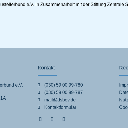
tellerbund e.V. in Zusammenarbeit mit der Stiftung Zentrale S
Kontakt
Rec
erbund e.V.
(030) 59 00 99-780
Imp
(030) 59 00 99-787
Dat
 1A
mail@dsbev.de
Nut
Kontaktformular
Cook