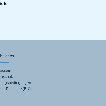
telle
htliches
ressum
enschutz
zungsbedingungen
ie-Richtlinie (EU)