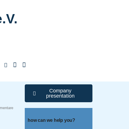
.V.
Company
presentation
mentare
how can we help you?