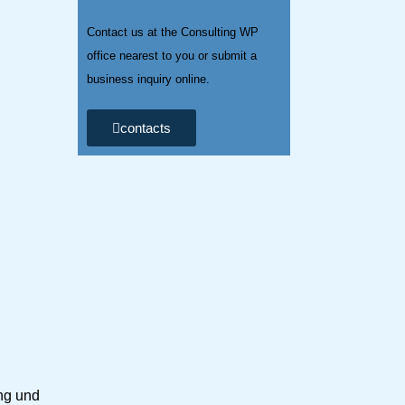
Contact us at the Consulting WP
office nearest to you or submit a
business inquiry online.
contacts
ng und