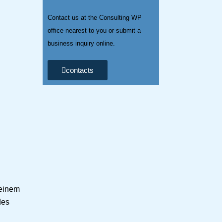
Contact us at the Consulting WP
office nearest to you or submit a
business inquiry online.
contacts
 einem
des