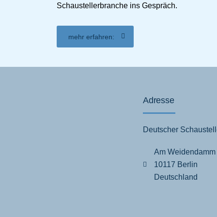
Schaustellerbranche ins Gespräch.
mehr erfahren:
Adresse
Deutscher Schaustell
Am Weidendamm
10117 Berlin
Deutschland