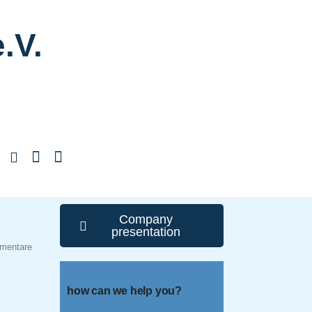
.V.
Company
presentation
mentare
how can we help you?