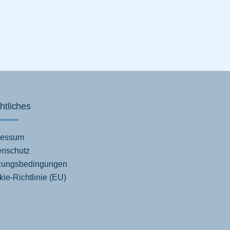
htliches
ressum
enschutz
zungsbedingungen
ie-Richtlinie (EU)