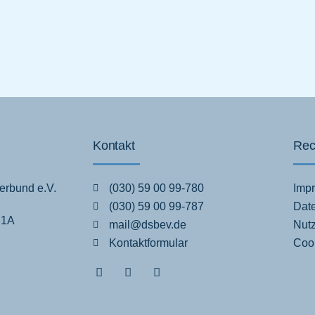
Kontakt
Rec
erbund e.V.
(030) 59 00 99-780
Imp
(030) 59 00 99-787
Dat
 1A
mail@dsbev.de
Nut
Kontaktformular
Cook