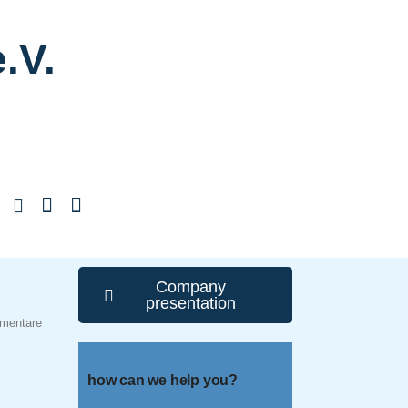
.V.
Company
presentation
mentare
how can we help you?