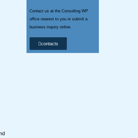
Contact us at the Consulting WP
office nearest to you or submit a
business inquiry online.
contacts
und