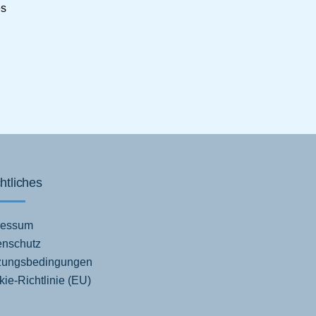
es
htliches
ressum
enschutz
zungsbedingungen
ie-Richtlinie (EU)