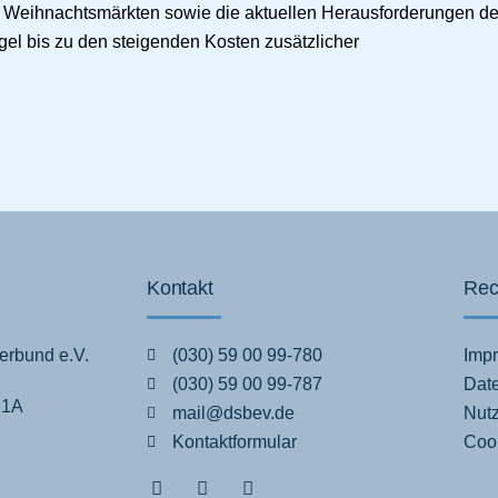
d Weihnachtsmärkten sowie die aktuellen Herausforderungen d
el bis zu den steigenden Kosten zusätzlicher
Kontakt
Rec
erbund e.V.
(030) 59 00 99-780
Imp
(030) 59 00 99-787
Dat
 1A
mail@dsbev.de
Nut
Kontaktformular
Cook