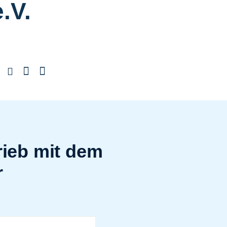
.V.
rieb mit dem
r