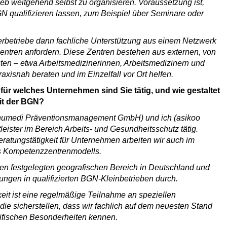
ieb weitgehend selbst zu organisieren. Voraussetzung ist,
GN qualifizieren lassen, zum Beispiel über Seminare oder
erbetriebe dann fachliche Unterstützung aus einem Netzwerk
tren anfordern. Diese Zentren bestehen aus externen, von
ten – etwa Arbeitsmedizinerinnen, Arbeitsmedizinern und
raxisnah beraten und im Einzelfall vor Ort helfen.
für welches Unternehmen sind Sie tätig, und wie gestaltet
it der BGN?
Thumedi Präventionsmanagement GmbH) und ich (asikoo
eister im Bereich Arbeits- und Gesundheitsschutz tätig.
atungstätigkeit für Unternehmen arbeiten wir auch im
es Kompetenzzentrenmodells.
nen festgelegten geografischen Bereich in Deutschland und
ungen in qualifizierten BGN-Kleinbetrieben durch.
keit ist eine regelmäßige Teilnahme an speziellen
e sicherstellen, dass wir fachlich auf dem neuesten Stand
ifischen Besonderheiten kennen.