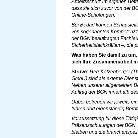
Arbeitsschutz im eigenen Betr
dass sie sich zuvor von der B
Online-Schulungen.
Bei Bedarf können Schaustell
von sogenannten Kompetenzzen
der BGN beauftragten Fachleu
Sicherheitsfachkräften –, die p
Was haben Sie damit zu tun, 
sich Ihre Zusammenarbeit m
Struve:
Herr Katzenberger (
GmbH) sind als externe Dienstl
Neben unserer allgemeinen Ber
Auftrag der BGN innerhalb d
Dabei betreuen wir jeweils ei
führen dort eigenständig Berat
Voraussetzung für diese Tätig
Präsenzschulungen der BGN, di
bleiben und die branchenspez